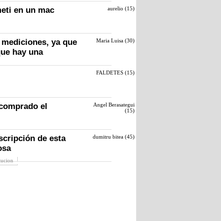
eti en un mac
aurelio (
15
)
 mediciones, ya que
Maria Luisa (
30
)
que hay una
FALDETES (
15
)
 comprado el
Angel Berasategui
(
15
)
scripción de esta
dumitru bitea (
45
)
osa
itucion