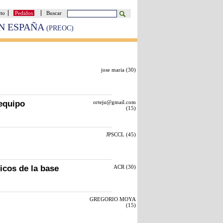
cto
Pedidos
Buscar
EN ESPAÑA
(PREOC)
jose maria (
30
)
 equipo
orteju@gmail.com
(
15
)
JPSCCL (
45
)
icos de la base
ACR (
30
)
GREGORIO MOYA
(
15
)