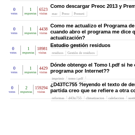
Como descargar Preoc 2013 y Prem
0
1
6523
mac
Preoc
Premeti
votos
respuestas
visitas
Como me actualizo el Programa de
0
1
4438
cuando abro el programa me dice 
votos
respuestas
visitas
actualización?
Estudio gestión residuos
actualizacion
Premeti
0
1
18981
residuos
Gestión de residuos
votos
respuestas
visitas
Dónde obtengo el Tomo I.pdf si he
0
1
4429
programa por Internet??
votos
respuestas
visitas
imprimir
tomo i.pdf
¿D43TC755 ?leyendo el texto de de
0
2
159294
partida creo que se refiere a otra c
votos
respuestas
visitas
reformas
d43tc755
climatizacion
calefaccion
sust