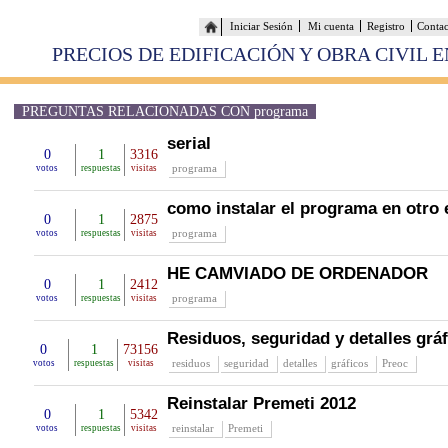
Iniciar Sesión
Mi cuenta
Registro
Conta
PRECIOS DE EDIFICACIÓN Y OBRA CIVIL 
PREGUNTAS RELACIONADAS CON programa
serial
0
1
3316
programa
votos
respuestas
visitas
como instalar el programa en otro
0
1
2875
programa
votos
respuestas
visitas
HE CAMVIADO DE ORDENADOR
0
1
2412
programa
votos
respuestas
visitas
Residuos, seguridad y detalles gráf
0
1
73156
residuos
seguridad
detalles
gráficos
Preoc
votos
respuestas
visitas
Reinstalar Premeti 2012
0
1
5342
reinstalar
Premeti
votos
respuestas
visitas