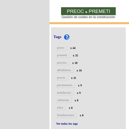
Tags
preoc
x 44
premeti
x 35
precios
x 18
albañileria
x 16
precio
x 11
pavimentos
x 9
instalacion
x 9
cubiertas
x 8
obra
x 8
Instalaciones
x 8
Ver todos los tags