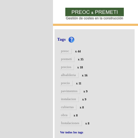
Tags
preoc
x 44
premeti
x 35
precios
x 18
albañileria
x 16
precio
x 11
pavimentos
x 9
instalacion
x 9
cubiertas
x 8
obra
x 8
Instalaciones
x 8
Ver todos los tags