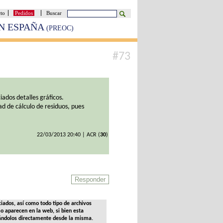
cto
Pedidos
Buscar
EN ESPAÑA
(PREOC)
#73
iados detalles gráficos.
ad de cálculo de residuos, pues
22/03/2013 20:40 | ACR (
30
)
ciados, así como todo tipo de archivos
mo aparecen en la web, si bien esta
ándolos directamente desde la misma.