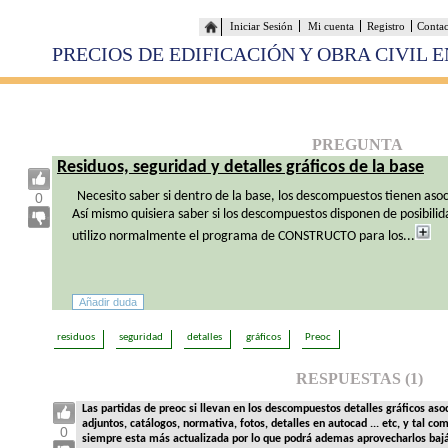
Iniciar Sesión
Mi cuenta
Registro
Conta
PRECIOS DE EDIFICACIÓN Y OBRA CIVIL 
PREGUNTA
Residuos, seguridad y detalles gráficos de la base
Necesito saber si dentro de la base, los descompuestos tienen asoc
0
Así mismo quisiera saber si los descompuestos disponen de posibilid
utilizo normalmente el programa de CONSTRUCTO para los...
residuos
seguridad
detalles
gráficos
Preoc
RESPUESTAS (1)
Las partidas de preoc si llevan en los descompuestos detalles gráficos aso
adjuntos, catálogos, normativa, fotos, detalles en autocad ... etc, y tal co
0
siempre esta más actualizada por lo que podrá ademas aprovecharlos baj