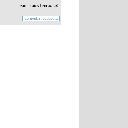
Hace 13 años | PREOC (
15
)