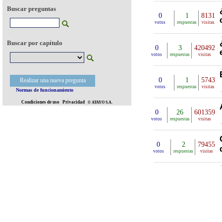
Buscar preguntas
0
1
8131
votos
respuestas
visitas
Buscar por capítulo
0
3
420492
votos
respuestas
visitas
0
1
5743
Realizar una nueva pregunta
votos
respuestas
visitas
Normas de funcionamiento
Condiciones de uso
Privacidad
© ATAYO S.A.
0
26
601359
votos
respuestas
visitas
0
2
79455
votos
respuestas
visitas