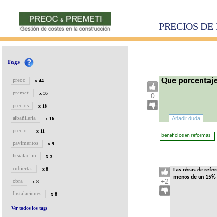
PRECIOS DE 
Tags
Que porcentaje
preoc
x 44
premeti
x 35
0
precios
x 18
albañileria
x 16
precio
x 11
beneficios en reformas
pavimentos
x 9
instalacion
x 9
cubiertas
x 8
Las obras de refo
menos de un 15% en
+2
obra
x 8
Instalaciones
x 8
Ver todos los tags