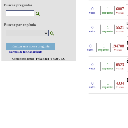
Buscar preguntas
0
1
6887
votos
respuestas
visitas
Buscar por capítulo
0
1
5521
votos
respuestas
visitas
0
1
194708
Realizar una nueva pregunta
votos
respuestas
visitas
Normas de funcionamiento
Condiciones de uso
Privacidad
© ATAYO S.A.
0
1
6523
votos
respuestas
visitas
0
1
4334
votos
respuestas
visitas