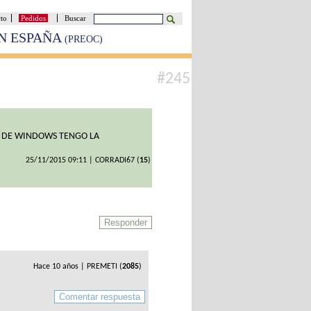
cto
Pedidos
Buscar
EN ESPAÑA
(PREOC)
#245
OS DE WINDOWS TENGO LA
25/11/2015 09:11 | CORRADI67 (
15
)
Hace 10 años | PREMETI (
2085
)