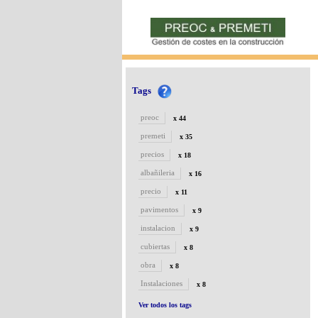
Tags
preoc
x 44
premeti
x 35
precios
x 18
albañileria
x 16
precio
x 11
pavimentos
x 9
instalacion
x 9
cubiertas
x 8
obra
x 8
Instalaciones
x 8
Ver todos los tags