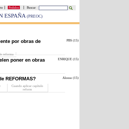
cto
Pedidos
Buscar
EN ESPAÑA
(PREOC)
iente por obras de
PBS (
15
)
de reforma
elen poner en obras
ENRIQUE (
15
)
s de REFORMAS?
Alonso (
15
)
e
Cuando aplicar capítulo
reform