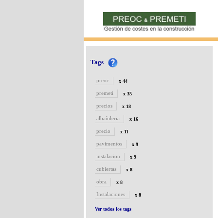
Tags
preoc
x 44
premeti
x 35
precios
x 18
albañileria
x 16
precio
x 11
pavimentos
x 9
instalacion
x 9
cubiertas
x 8
obra
x 8
Instalaciones
x 8
Ver todos los tags