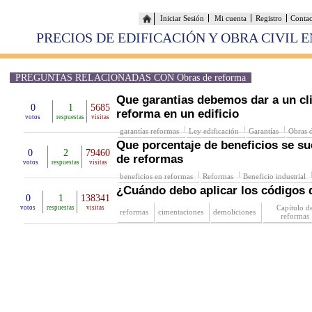
Iniciar Sesión
Mi cuenta
Registro
Conta
PRECIOS DE EDIFICACIÓN Y OBRA CIVIL 
PREGUNTAS RELACIONADAS CON Obras de reforma
Que garantias debemos dar a un cl
0
1
5685
reforma en un edificio
votos
respuestas
visitas
garantías reformas
Ley edificación
Garantías
Obras 
Que porcentaje de beneficios se su
0
2
79460
de reformas
votos
respuestas
visitas
beneficios en reformas
Reformas
Beneficio industrial
¿Cuándo debo aplicar los código
0
1
138341
Capítulo d
votos
respuestas
visitas
reformas
cimentaciones
demoliciones
reformas