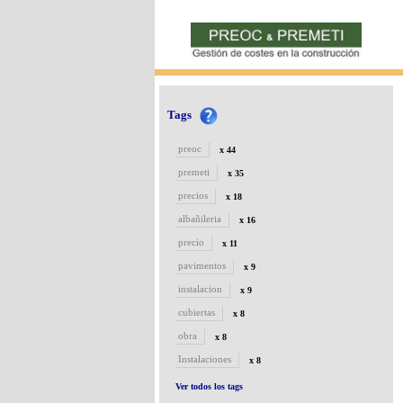
Tags
preoc
x 44
premeti
x 35
precios
x 18
albañileria
x 16
precio
x 11
pavimentos
x 9
instalacion
x 9
cubiertas
x 8
obra
x 8
Instalaciones
x 8
Ver todos los tags