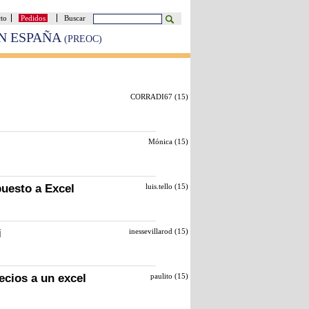
cto
Pedidos
Buscar
EN ESPAÑA
(PREOC)
CORRADI67 (
15
)
Mónica (
15
)
puesto a Excel
luis.tello (
15
)
i
inessevillarod (
15
)
ecios a un excel
paulito (
15
)