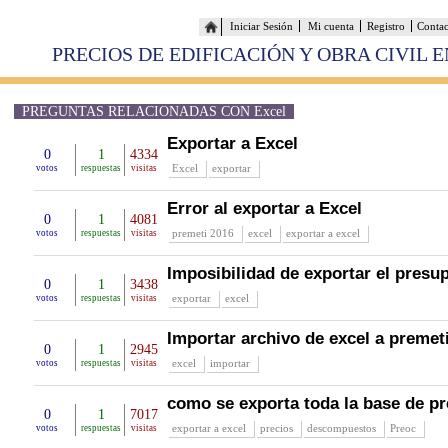
Iniciar Sesión
Mi cuenta
Registro
Conta
PRECIOS DE EDIFICACIÓN Y OBRA CIVIL 
PREGUNTAS RELACIONADAS CON Excel
Exportar a Excel
0
1
4334
Excel
exportar
votos
respuestas
visitas
Error al exportar a Excel
0
1
4081
premeti 2016
excel
exportar a excel
votos
respuestas
visitas
Imposibilidad de exportar el presu
0
1
3438
exportar
excel
votos
respuestas
visitas
Importar archivo de excel a premet
0
1
2945
excel
importar
votos
respuestas
visitas
como se exporta toda la base de pr
0
1
7017
exportar a excel
precios
descompuestos
Preoc
votos
respuestas
visitas