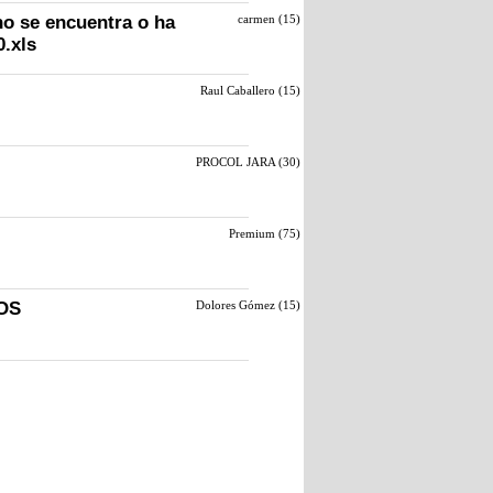
no se encuentra o ha
carmen (
15
)
.xls
Raul Caballero (
15
)
PROCOL JARA (
30
)
Premium (
75
)
OS
Dolores Gómez (
15
)