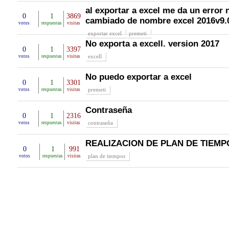
al exportar a excel me da un error 
0
1
3869
cambiado de nombre excel 2016v9.0
votos
respuestas
visitas
exportar excel
premeti
No exporta a excell. version 2017
0
1
3397
excell
votos
respuestas
visitas
No puedo exportar a excel
0
1
3301
premeti
votos
respuestas
visitas
Contraseña
0
1
2316
contraseña
votos
respuestas
visitas
REALIZACION DE PLAN DE TIEMP
0
1
991
plan de tiempos
votos
respuestas
visitas