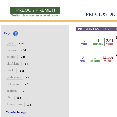
PRECIOS DE 
PREGUNTAS RELACION
Tags
0
1
9841
preoc
x 44
votos
respuestas
visitas
premeti
x 35
precios
0
1
121392
x 18
votos
respuestas
visitas
albañileria
x 16
precio
x 11
pavimentos
x 9
instalacion
x 9
cubiertas
x 8
obra
x 8
Instalaciones
x 8
Ver todos los tags