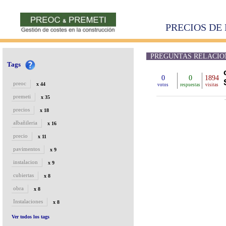
PRECIOS DE 
PREGUNTAS RELACIONA
Tags
0
0
1894
preoc
x 44
votos
respuestas
visitas
premeti
x 35
precios
x 18
albañileria
x 16
precio
x 11
pavimentos
x 9
instalacion
x 9
cubiertas
x 8
obra
x 8
Instalaciones
x 8
Ver todos los tags