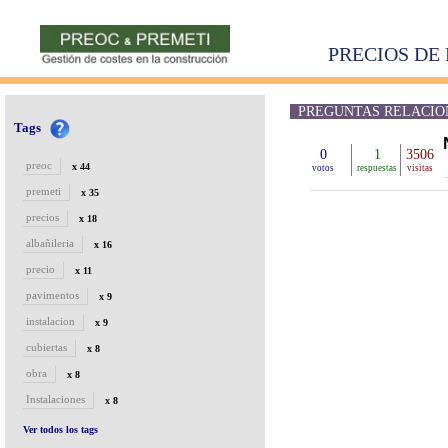
PRECIOS DE 
PREGUNTAS RELACION
Tags
0
1
3506
preoc
x 44
votos
respuestas
visitas
premeti
x 35
precios
x 18
albañileria
x 16
precio
x 11
pavimentos
x 9
instalacion
x 9
cubiertas
x 8
obra
x 8
Instalaciones
x 8
Ver todos los tags