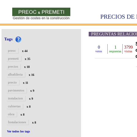
PRECIOS DE 
PREGUNTAS RELACIONA
Tags
0
1
3799
preoc
x 44
votos
respuestas
visitas
premeti
x 35
precios
x 18
albañileria
x 16
precio
x 11
pavimentos
x 9
instalacion
x 9
cubiertas
x 8
obra
x 8
Instalaciones
x 8
Ver todos los tags