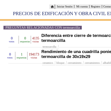
Iniciar Sesión
Mi cuenta
Registro
Conta
PRECIOS DE EDIFICACIÓN Y OBRA CIVIL 
PREGUNTAS RELACIONADAS CON termoarcilla
Diferencia entre cierre de termoarci
0
0
4135
termoarcilla
votos
respuestas
visitas
termoarcilla
Rendimiento de una cuadrilla poni
0
1
194173
termoarcilla de 30x19x29
votos
respuestas
visitas
ceramico
bloque
cerramiento
cerramientos
albañil