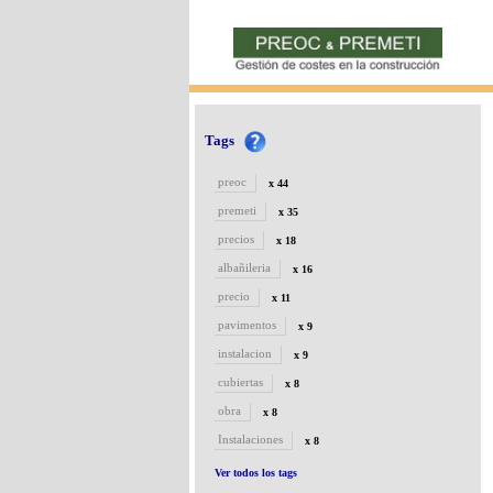
Tags
preoc
x 44
premeti
x 35
precios
x 18
albañileria
x 16
precio
x 11
pavimentos
x 9
instalacion
x 9
cubiertas
x 8
obra
x 8
Instalaciones
x 8
Ver todos los tags