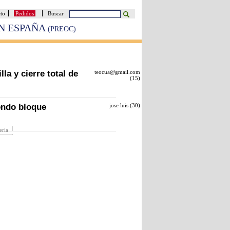
cto
Pedidos
Buscar
EN ESPAÑA
(PREOC)
lla y cierre total de
teocua@gmail.com
(
15
)
endo bloque
jose luis (
30
)
eria