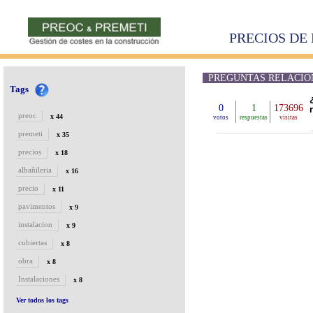
PRECIOS DE 
PREGUNTAS RELACIONAD
Tags
0
1
173696
preoc
x 44
votos
respuestas
visitas
premeti
x 35
precios
x 18
albañileria
x 16
precio
x 11
pavimentos
x 9
instalacion
x 9
cubiertas
x 8
obra
x 8
Instalaciones
x 8
Ver todos los tags