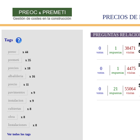
PRECIOS DE 
PREGUNTAS RELACIONA
Tags
0
1
38471
preoc
x 44
votos
respuestas
visitas
premeti
x 35
precios
0
1
4475
x 18
votos
respuestas
visitas
albañileria
x 16
precio
x 11
0
21
55064
pavimentos
x 9
votos
respuestas
visitas
instalacion
x 9
cubiertas
x 8
obra
x 8
Instalaciones
x 8
Ver todos los tags