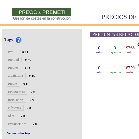
PRECIOS DE 
PREGUNTAS RELACIONA
Tags
0
0
19368
preoc
x 44
votos
respuestas
visitas
premeti
x 35
precios
0
1
18759
x 18
votos
respuestas
visitas
albañileria
x 16
precio
x 11
pavimentos
x 9
instalacion
x 9
cubiertas
x 8
obra
x 8
Instalaciones
x 8
Ver todos los tags