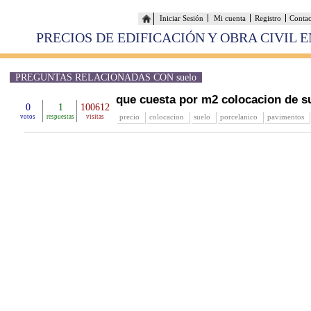
Iniciar Sesión
Mi cuenta
Registro
Conta
PRECIOS DE EDIFICACIÓN Y OBRA CIVIL 
PREGUNTAS RELACIONADAS CON suelo
que cuesta por m2 colocacion de s
0
1
100612
precio
colocacion
suelo
porcelanico
pavimentos
votos
respuestas
visitas