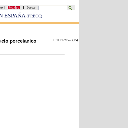
cto
Pedidos
Buscar
EN ESPAÑA
(PREOC)
uelo porcelanico
CiTCEkYFwr (
15
)