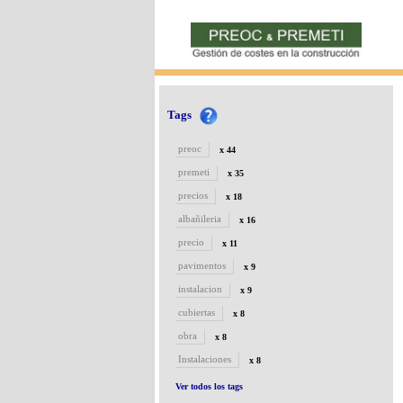
Tags
preoc
x 44
premeti
x 35
precios
x 18
albañileria
x 16
precio
x 11
pavimentos
x 9
instalacion
x 9
cubiertas
x 8
obra
x 8
Instalaciones
x 8
Ver todos los tags