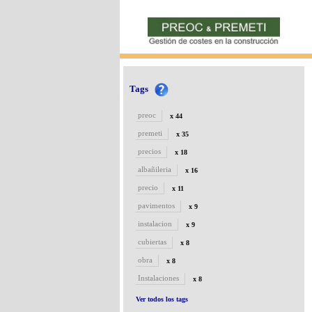
Tags
preoc
x 44
premeti
x 35
precios
x 18
albañileria
x 16
precio
x 11
pavimentos
x 9
instalacion
x 9
cubiertas
x 8
obra
x 8
Instalaciones
x 8
Ver todos los tags