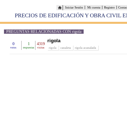
Iniciar Sesión
Mi cuenta
Registro
Conta
PRECIOS DE EDIFICACIÓN Y OBRA CIVIL 
PREGUNTAS RELACIONADAS CON rigola
rigola
0
1
4319
rigola
canaleta
rigola acanalada
votos
respuestas
visitas