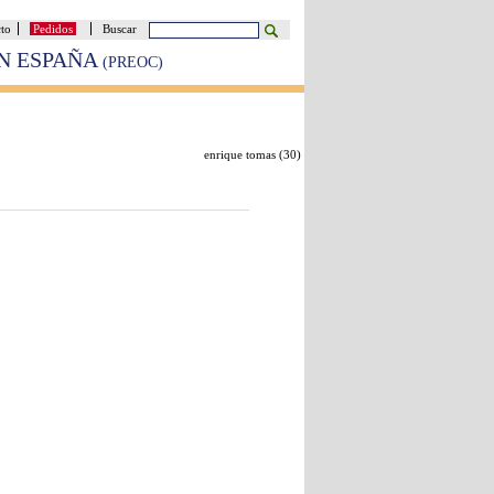
cto
Pedidos
Buscar
EN ESPAÑA
(PREOC)
enrique tomas (
30
)