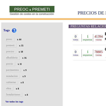
PRECIOS DE 
PREGUNTAS RELACIONA
Tags
0
1
41394
preoc
x 44
votos
respuestas
visitas
premeti
x 35
precios
0
1
78885
x 18
votos
respuestas
visitas
albañileria
x 16
precio
x 11
pavimentos
x 9
instalacion
x 9
cubiertas
x 8
obra
x 8
Instalaciones
x 8
Ver todos los tags