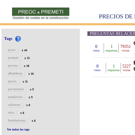
PRECIOS DE 
PREGUNTAS RELACIONA
Tags
0
1
79351
preoc
x 44
votos
respuestas
visitas
premeti
x 35
precios
0
1
5227
x 18
votos
respuestas
visitas
albañileria
x 16
precio
x 11
pavimentos
x 9
instalacion
x 9
cubiertas
x 8
obra
x 8
Instalaciones
x 8
Ver todos los tags