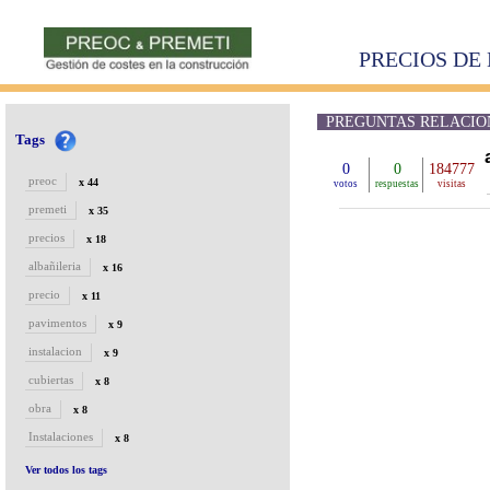
PRECIOS DE 
PREGUNTAS RELACIONA
Tags
0
0
184777
preoc
x 44
votos
respuestas
visitas
premeti
x 35
precios
x 18
albañileria
x 16
precio
x 11
pavimentos
x 9
instalacion
x 9
cubiertas
x 8
obra
x 8
Instalaciones
x 8
Ver todos los tags