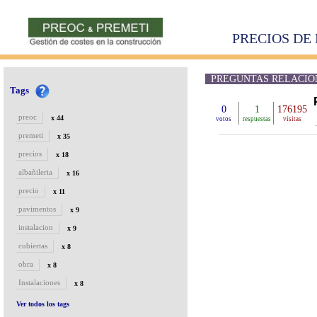
PRECIOS DE 
PREGUNTAS RELACION
Tags
0
1
176195
preoc
x 44
votos
respuestas
visitas
premeti
x 35
precios
x 18
albañileria
x 16
precio
x 11
pavimentos
x 9
instalacion
x 9
cubiertas
x 8
obra
x 8
Instalaciones
x 8
Ver todos los tags