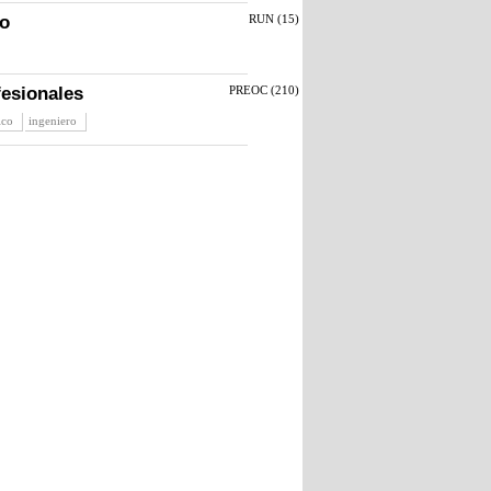
lo
RUN (
15
)
fesionales
PREOC (
210
)
ico
ingeniero