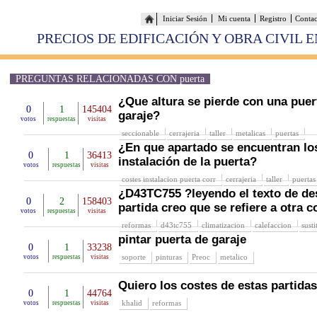
Iniciar Sesión
Mi cuenta
Registro
Conta
PRECIOS DE EDIFICACIÓN Y OBRA CIVIL 
PREGUNTAS RELACIONADAS CON puerta
¿Que altura se pierde con una puer
0
1
145404
garaje?
votos
respuestas
visitas
seccionable
cerrajeria
taller
metalicas
puertas
¿En que apartado se encuentran lo
0
1
36413
instalación de la puerta?
votos
respuestas
visitas
costes instalacion puerta corr
cerrajeria
taller
puertas
¿D43TC755 ?leyendo el texto de de
0
2
158403
partida creo que se refiere a otra c
votos
respuestas
visitas
reformas
d43tc755
climatizacion
calefaccion
sust
pintar puerta de garaje
0
1
33238
soporte
pinturas
Preoc
metalico
votos
respuestas
visitas
Quiero los costes de estas partidas
0
1
44764
khalid
reformas
votos
respuestas
visitas