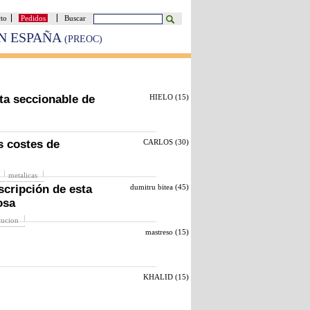
cto
Pedidos
Buscar
EN ESPAÑA
(PREOC)
ta seccionable de
HIELO (
15
)
s costes de
CARLOS (
30
)
metalicas
scripción de esta
dumitru bitea (
45
)
osa
itucion
mastreso (
15
)
KHALID (
15
)