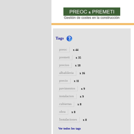
Tags
preoc
x 44
premeti
x 35
precios
x 18
albañileria
x 16
precio
x 11
pavimentos
x 9
instalacion
x 9
cubiertas
x 8
obra
x 8
Instalaciones
x 8
Ver todos los tags