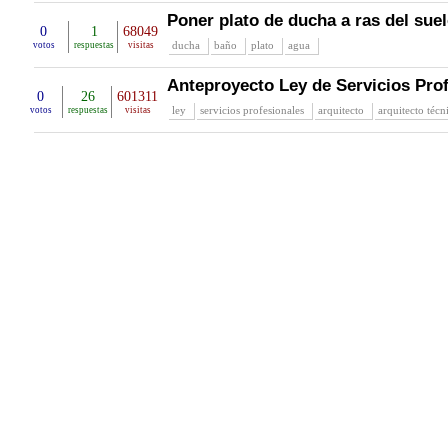
Poner plato de ducha a ras del sue
0
1
68049
ducha
baño
plato
agua
votos
respuestas
visitas
Anteproyecto Ley de Servicios Pro
0
26
601311
ley
servicios profesionales
arquitecto
arquitecto técn
votos
respuestas
visitas