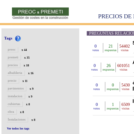
PRECIOS DE 
PREGUNTAS RELACIONA
Tags
0
21
54402
preoc
x 44
votos
respuestas
visitas
premeti
x 35
precios
0
26
601051
x 18
votos
respuestas
visitas
albañileria
x 16
precio
x 11
0
0
5430
pavimentos
x 9
votos
respuestas
visitas
instalacion
x 9
cubiertas
0
1
6509
x 8
votos
respuestas
visitas
obra
x 8
Instalaciones
x 8
Ver todos los tags