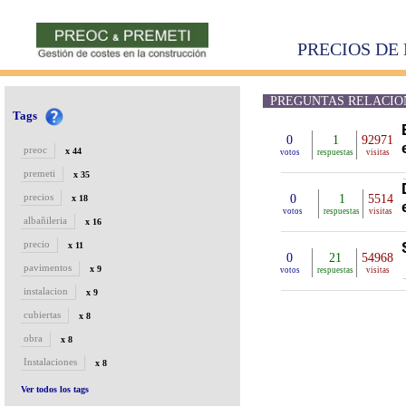
PRECIOS DE 
PREGUNTAS RELACIO
Tags
0
1
92971
preoc
x 44
votos
respuestas
visitas
premeti
x 35
precios
0
1
5514
x 18
votos
respuestas
visitas
albañileria
x 16
precio
x 11
0
21
54968
pavimentos
x 9
votos
respuestas
visitas
instalacion
x 9
cubiertas
x 8
obra
x 8
Instalaciones
x 8
Ver todos los tags