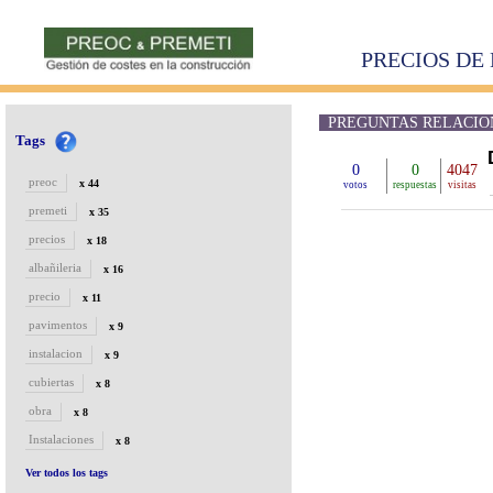
PRECIOS DE 
PREGUNTAS RELACIONA
Tags
0
0
4047
preoc
x 44
votos
respuestas
visitas
premeti
x 35
precios
x 18
albañileria
x 16
precio
x 11
pavimentos
x 9
instalacion
x 9
cubiertas
x 8
obra
x 8
Instalaciones
x 8
Ver todos los tags