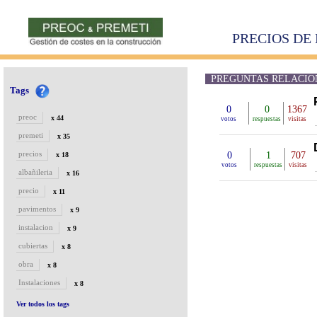
PRECIOS DE 
PREGUNTAS RELACION
Tags
0
0
1367
preoc
x 44
votos
respuestas
visitas
premeti
x 35
precios
0
1
707
x 18
votos
respuestas
visitas
albañileria
x 16
precio
x 11
pavimentos
x 9
instalacion
x 9
cubiertas
x 8
obra
x 8
Instalaciones
x 8
Ver todos los tags