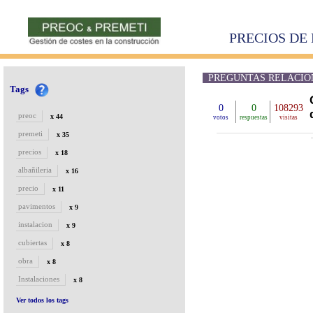
PRECIOS DE 
PREGUNTAS RELACIONADA
Tags
0
0
108293
preoc
x 44
votos
respuestas
visitas
premeti
x 35
precios
x 18
albañileria
x 16
precio
x 11
pavimentos
x 9
instalacion
x 9
cubiertas
x 8
obra
x 8
Instalaciones
x 8
Ver todos los tags