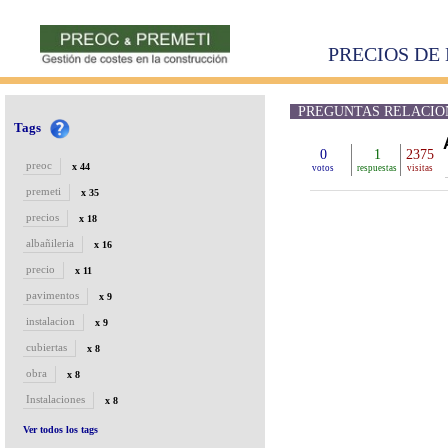
PRECIOS DE 
PREGUNTAS RELACIO
Tags
0
1
2375
preoc
x 44
votos
respuestas
visitas
premeti
x 35
precios
x 18
albañileria
x 16
precio
x 11
pavimentos
x 9
instalacion
x 9
cubiertas
x 8
obra
x 8
Instalaciones
x 8
Ver todos los tags