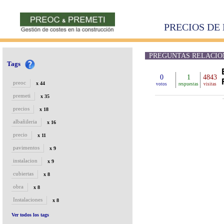
PRECIOS DE 
PREGUNTAS RELACIONAD
Tags
0
1
4843
preoc
x 44
votos
respuestas
visitas
premeti
x 35
precios
x 18
albañileria
x 16
precio
x 11
pavimentos
x 9
instalacion
x 9
cubiertas
x 8
obra
x 8
Instalaciones
x 8
Ver todos los tags