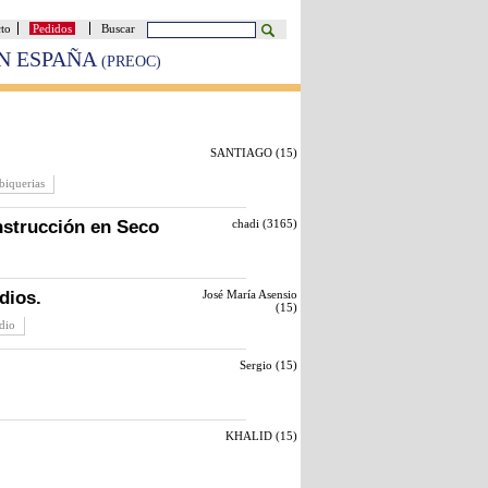
cto
Pedidos
Buscar
EN ESPAÑA
(PREOC)
SANTIAGO (
15
)
abiquerias
nstrucción en Seco
chadi (
3165
)
dios.
José María Asensio
(
15
)
dio
Sergio (
15
)
KHALID (
15
)