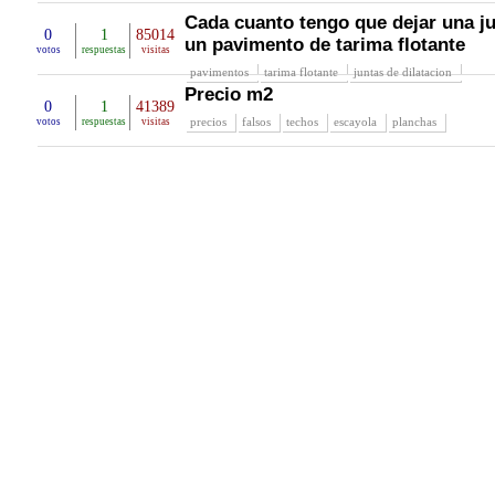
Cada cuanto tengo que dejar una ju
0
1
85014
un pavimento de tarima flotante
votos
respuestas
visitas
pavimentos
tarima flotante
juntas de dilatacion
Precio m2
0
1
41389
precios
falsos
techos
escayola
planchas
votos
respuestas
visitas