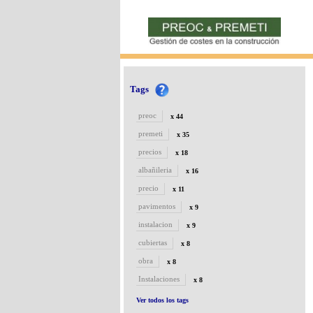
Tags
preoc
x 44
premeti
x 35
precios
x 18
albañileria
x 16
precio
x 11
pavimentos
x 9
instalacion
x 9
cubiertas
x 8
obra
x 8
Instalaciones
x 8
Ver todos los tags