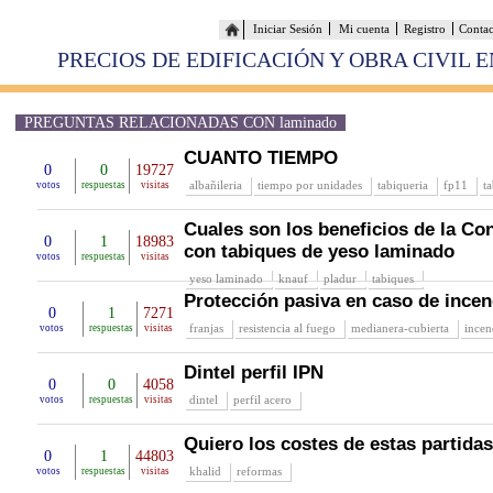
Iniciar Sesión
Mi cuenta
Registro
Conta
PRECIOS DE EDIFICACIÓN Y OBRA CIVIL 
PREGUNTAS RELACIONADAS CON laminado
CUANTO TIEMPO
0
0
19727
albañileria
tiempo por unidades
tabiqueria
fp11
t
votos
respuestas
visitas
Cuales son los beneficios de la Co
0
1
18983
con tabiques de yeso laminado
votos
respuestas
visitas
yeso laminado
knauf
pladur
tabiques
Protección pasiva en caso de incen
0
1
7271
franjas
resistencia al fuego
medianera-cubierta
incen
votos
respuestas
visitas
Dintel perfil IPN
0
0
4058
dintel
perfil acero
votos
respuestas
visitas
Quiero los costes de estas partidas
0
1
44803
khalid
reformas
votos
respuestas
visitas