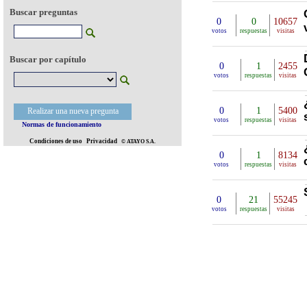
Buscar preguntas
0
0
10657
votos
respuestas
visitas
Buscar por capítulo
0
1
2455
votos
respuestas
visitas
0
1
5400
Realizar una nueva pregunta
votos
respuestas
visitas
Normas de funcionamiento
Condiciones de uso
Privacidad
© ATAYO S.A.
0
1
8134
votos
respuestas
visitas
0
21
55245
votos
respuestas
visitas