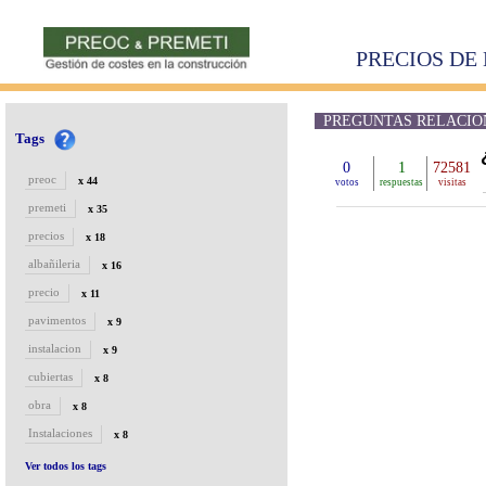
PRECIOS DE 
PREGUNTAS RELACION
Tags
0
1
72581
preoc
x 44
votos
respuestas
visitas
premeti
x 35
precios
x 18
albañileria
x 16
precio
x 11
pavimentos
x 9
instalacion
x 9
cubiertas
x 8
obra
x 8
Instalaciones
x 8
Ver todos los tags