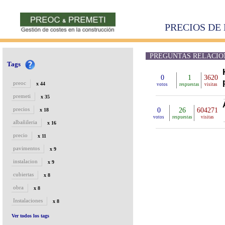
PRECIOS DE 
PREGUNTAS RELACION
Tags
0
1
3620
preoc
x 44
votos
respuestas
visitas
premeti
x 35
precios
0
26
604271
x 18
votos
respuestas
visitas
albañileria
x 16
precio
x 11
pavimentos
x 9
instalacion
x 9
cubiertas
x 8
obra
x 8
Instalaciones
x 8
Ver todos los tags