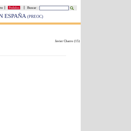
cto
Pedidos
Buscar
EN ESPAÑA
(PREOC)
Javier Charro (
15
)