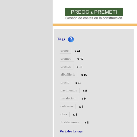
Tags
preoc
x 44
premeti
x 35
precios
x 18
albañileria
x 16
precio
x 11
pavimentos
x 9
instalacion
x 9
cubiertas
x 8
obra
x 8
Instalaciones
x 8
Ver todos los tags