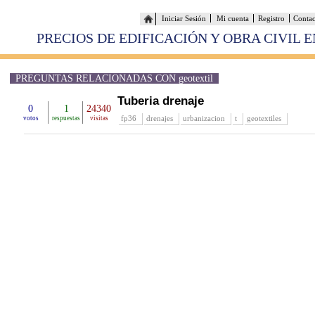
Iniciar Sesión
Mi cuenta
Registro
Conta
PRECIOS DE EDIFICACIÓN Y OBRA CIVIL 
PREGUNTAS RELACIONADAS CON geotextil
Tuberia drenaje
0
1
24340
fp36
drenajes
urbanizacion
t
geotextiles
votos
respuestas
visitas