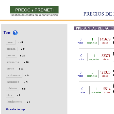
PRECIOS DE 
PREGUNTAS RELACION
Tags
0
1
145679
preoc
x 44
votos
respuestas
visitas
premeti
x 35
precios
0
1
33371
x 18
votos
respuestas
visitas
albañileria
x 16
precio
x 11
0
3
421325
pavimentos
x 9
votos
respuestas
visitas
instalacion
x 9
cubiertas
0
1
5514
x 8
votos
respuestas
visitas
obra
x 8
Instalaciones
x 8
Ver todos los tags