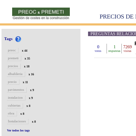
PRECIOS DE 
PREGUNTAS RELACION
Tags
0
1
7269
preoc
x 44
votos
respuestas
visitas
premeti
x 35
precios
x 18
albañileria
x 16
precio
x 11
pavimentos
x 9
instalacion
x 9
cubiertas
x 8
obra
x 8
Instalaciones
x 8
Ver todos los tags