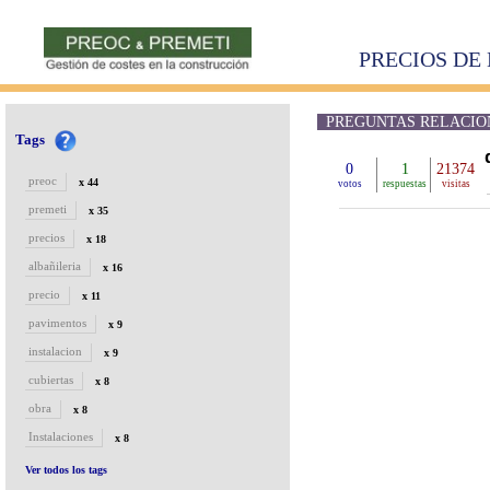
PRECIOS DE 
PREGUNTAS RELACION
Tags
0
1
21374
preoc
x 44
votos
respuestas
visitas
premeti
x 35
precios
x 18
albañileria
x 16
precio
x 11
pavimentos
x 9
instalacion
x 9
cubiertas
x 8
obra
x 8
Instalaciones
x 8
Ver todos los tags