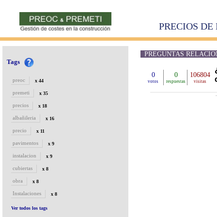
PRECIOS DE 
PREGUNTAS RELACIONA
Tags
0
0
106804
preoc
x 44
votos
respuestas
visitas
premeti
x 35
precios
x 18
albañileria
x 16
precio
x 11
pavimentos
x 9
instalacion
x 9
cubiertas
x 8
obra
x 8
Instalaciones
x 8
Ver todos los tags