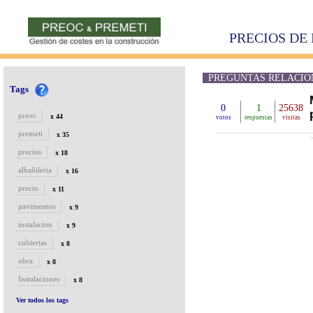
PRECIOS DE 
PREGUNTAS RELACIONAD
Tags
0
1
25638
preoc
x 44
votos
respuestas
visitas
premeti
x 35
precios
x 18
albañileria
x 16
precio
x 11
pavimentos
x 9
instalacion
x 9
cubiertas
x 8
obra
x 8
Instalaciones
x 8
Ver todos los tags