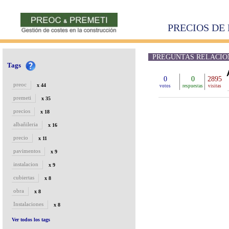
PRECIOS DE 
PREGUNTAS RELACION
Tags
0
0
2895
preoc
x 44
votos
respuestas
visitas
premeti
x 35
precios
x 18
albañileria
x 16
precio
x 11
pavimentos
x 9
instalacion
x 9
cubiertas
x 8
obra
x 8
Instalaciones
x 8
Ver todos los tags