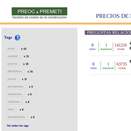
PRECIOS DE 
PREGUNTAS RELACIONAD
Tags
0
1
141216
preoc
x 44
votos
respuestas
visitas
premeti
x 35
precios
0
1
63735
x 18
votos
respuestas
visitas
albañileria
x 16
precio
x 11
pavimentos
x 9
instalacion
x 9
cubiertas
x 8
obra
x 8
Instalaciones
x 8
Ver todos los tags