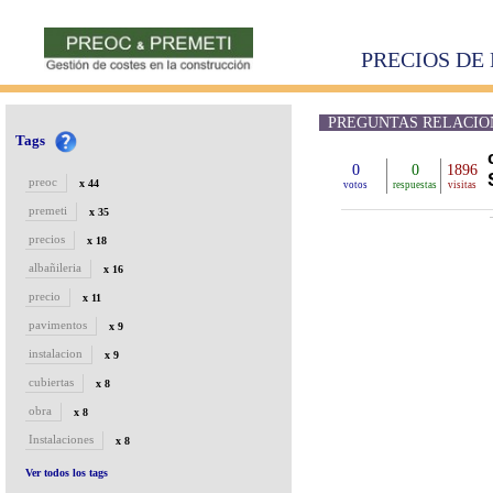
PRECIOS DE 
PREGUNTAS RELACION
Tags
0
0
1896
preoc
x 44
votos
respuestas
visitas
premeti
x 35
precios
x 18
albañileria
x 16
precio
x 11
pavimentos
x 9
instalacion
x 9
cubiertas
x 8
obra
x 8
Instalaciones
x 8
Ver todos los tags