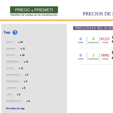
PRECIOS DE 
PREGUNTAS RELACION
Tags
0
0
81223
preoc
x 44
votos
respuestas
visitas
premeti
x 35
precios
0
1
18982
x 18
votos
respuestas
visitas
albañileria
x 16
precio
x 11
pavimentos
x 9
instalacion
x 9
cubiertas
x 8
obra
x 8
Instalaciones
x 8
Ver todos los tags