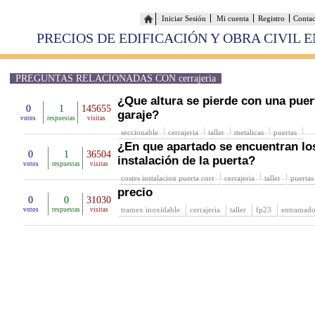
Iniciar Sesión
Mi cuenta
Registro
Conta
PRECIOS DE EDIFICACIÓN Y OBRA CIVIL 
PREGUNTAS RELACIONADAS CON cerrajeria
¿Que altura se pierde con una puer
0
1
145655
garaje?
votos
respuestas
visitas
seccionable
cerrajeria
taller
metalicas
puertas
¿En que apartado se encuentran lo
0
1
36504
instalación de la puerta?
votos
respuestas
visitas
costes instalacion puerta corr
cerrajeria
taller
puertas
precio
0
0
31030
tramex inoxidable
cerrajeria
taller
fp23
entramado
votos
respuestas
visitas