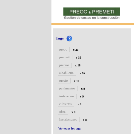
Tags
preoc
x 44
premeti
x 35
precios
x 18
albañileria
x 16
precio
x 11
pavimentos
x 9
instalacion
x 9
cubiertas
x 8
obra
x 8
Instalaciones
x 8
Ver todos los tags