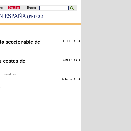
cto
Pedidos
Buscar
EN ESPAÑA
(PREOC)
ta seccionable de
HIELO (
15
)
s costes de
CARLOS (
30
)
metalicas
tallerino (
15
)
s