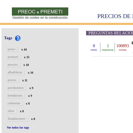
PRECIOS DE 
PREGUNTAS RELACION
Tags
0
1
100893
preoc
x 44
votos
respuestas
visitas
premeti
x 35
precios
x 18
albañileria
x 16
precio
x 11
pavimentos
x 9
instalacion
x 9
cubiertas
x 8
obra
x 8
Instalaciones
x 8
Ver todos los tags