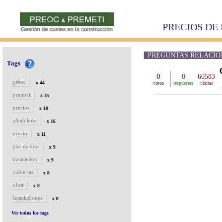
PRECIOS DE 
PREGUNTAS RELACION
Tags
0
0
60583
preoc
x 44
votos
respuestas
visitas
premeti
x 35
precios
x 18
albañileria
x 16
precio
x 11
pavimentos
x 9
instalacion
x 9
cubiertas
x 8
obra
x 8
Instalaciones
x 8
Ver todos los tags