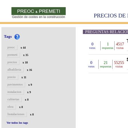
PRECIOS DE 
PREGUNTAS RELACION
Tags
0
1
4517
preoc
x 44
votos
respuestas
visitas
premeti
x 35
precios
0
21
55255
x 18
votos
respuestas
visitas
albañileria
x 16
precio
x 11
pavimentos
x 9
instalacion
x 9
cubiertas
x 8
obra
x 8
Instalaciones
x 8
Ver todos los tags