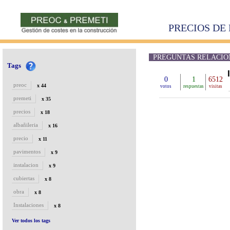
PRECIOS DE 
PREGUNTAS RELACION
Tags
0
1
6512
preoc
x 44
votos
respuestas
visitas
premeti
x 35
precios
x 18
albañileria
x 16
precio
x 11
pavimentos
x 9
instalacion
x 9
cubiertas
x 8
obra
x 8
Instalaciones
x 8
Ver todos los tags