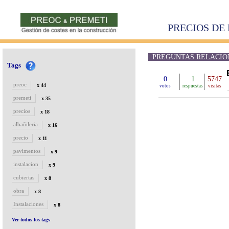
PRECIOS DE 
PREGUNTAS RELACIONA
Tags
0
1
5747
preoc
x 44
votos
respuestas
visitas
premeti
x 35
precios
x 18
albañileria
x 16
precio
x 11
pavimentos
x 9
instalacion
x 9
cubiertas
x 8
obra
x 8
Instalaciones
x 8
Ver todos los tags